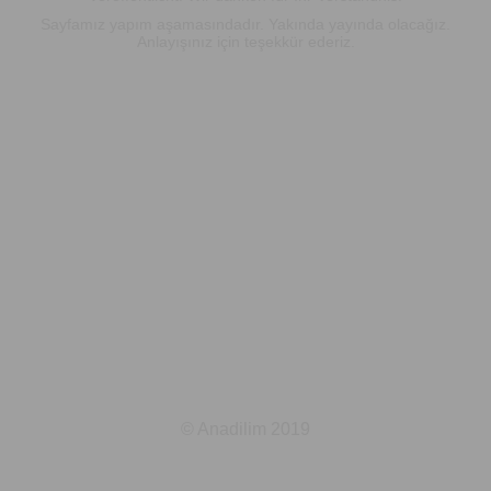
Sayfamız yapım aşamasındadır. Yakında yayında olacağız.
Anlayışınız için teşekkür ederiz.
© Anadilim 2019