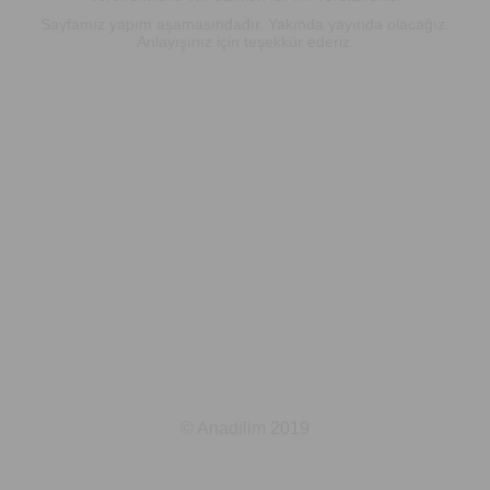
Sayfamız yapım aşamasındadır. Yakında yayında olacağız.
Anlayışınız için teşekkür ederiz.
© Anadilim 2019