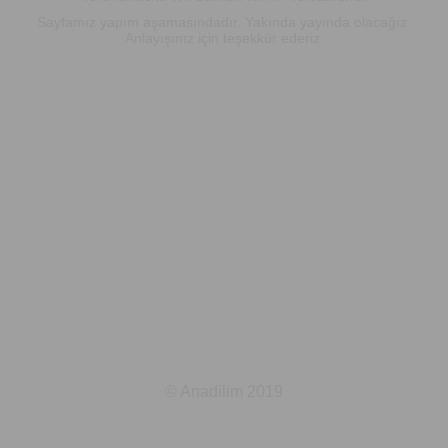
Sayfamız yapım aşamasındadır. Yakında yayında olacağız.
Anlayışınız için teşekkür ederiz.
© Anadilim 2019