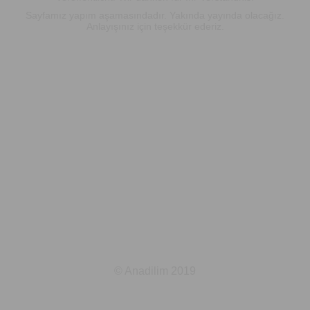
Sayfamız yapım aşamasındadır. Yakında yayında olacağız.
Anlayışınız için teşekkür ederiz.
© Anadilim 2019