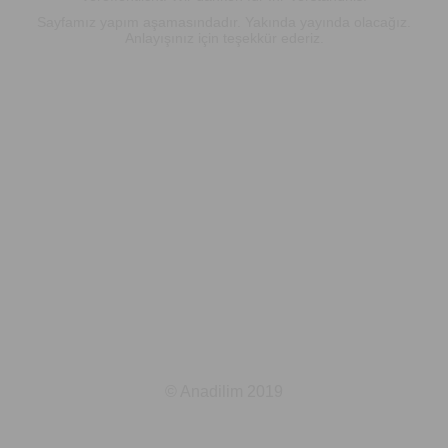
Sayfamız yapım aşamasındadır. Yakında yayında olacağız.
Anlayışınız için teşekkür ederiz.
© Anadilim 2019