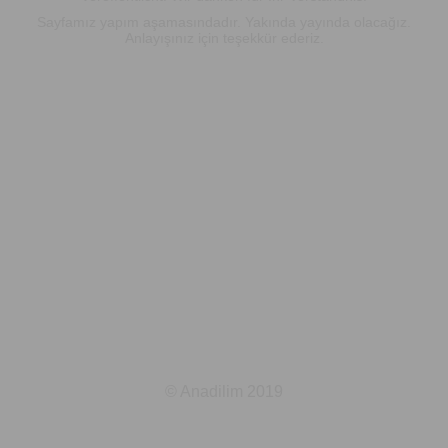
Sayfamız yapım aşamasındadır. Yakında yayında olacağız.
Anlayışınız için teşekkür ederiz.
© Anadilim 2019