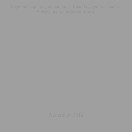
Sayfamız yapım aşamasındadır. Yakında yayında olacağız.
Anlayışınız için teşekkür ederiz.
© Anadilim 2019