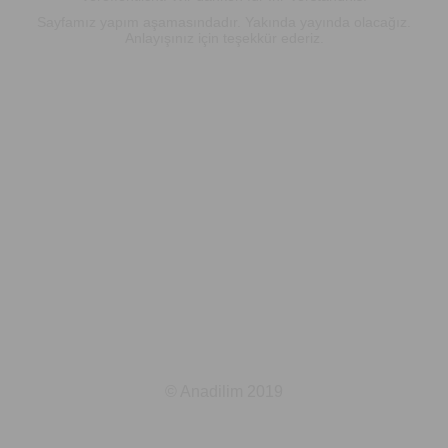
Sayfamız yapım aşamasındadır. Yakında yayında olacağız.
Anlayışınız için teşekkür ederiz.
© Anadilim 2019