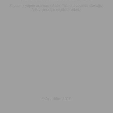
Sayfamız yapım aşamasındadır. Yakında yayında olacağız.
Anlayışınız için teşekkür ederiz.
© Anadilim 2019